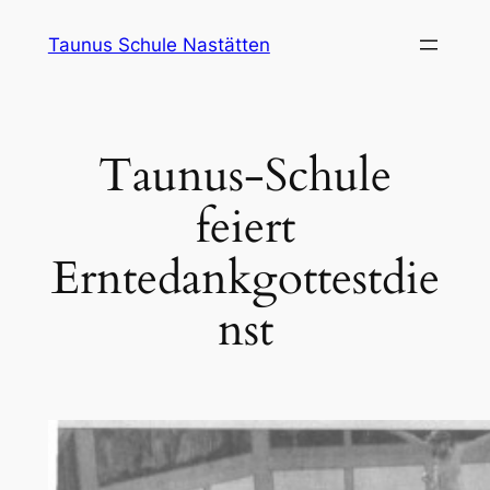
Zum
Taunus Schule Nastätten
Inhalt
springen
Taunus-Schule
feiert
Erntedankgottestdie
nst