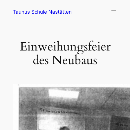
Zum
Taunus Schule Nastätten
Inhalt
springen
Einweihungsfeier
des Neubaus