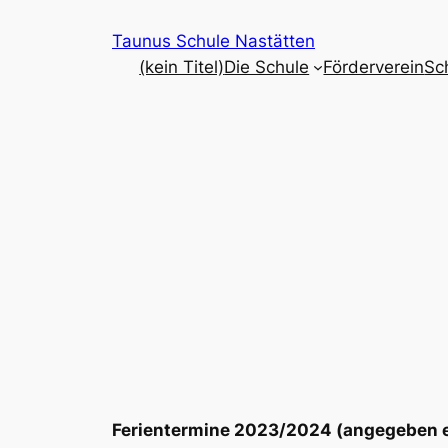
Zum
Taunus Schule Nastätten
Inhalt
(kein Titel)
Die Schule
Förderverein
Sc
springen
Ferientermine 2023/2024 (angegeben er