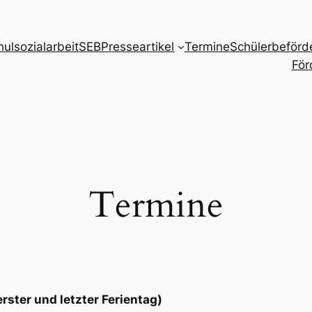
hulsozialarbeit
SEB
Presseartikel
Termine
Schülerbeförd
För
Termine
ster und letzter Ferientag)