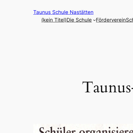
Zum
Taunus Schule Nastätten
Inhalt
(kein Titel)
Die Schule
Förderverein
Sc
springen
Taunus-