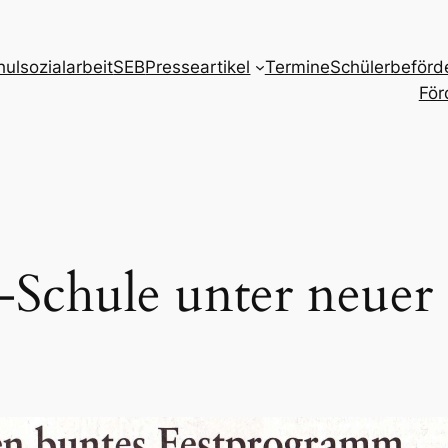
hulsozialarbeit
SEB
Presseartikel
Termine
Schülerbeförd
För
Schule unter neuer