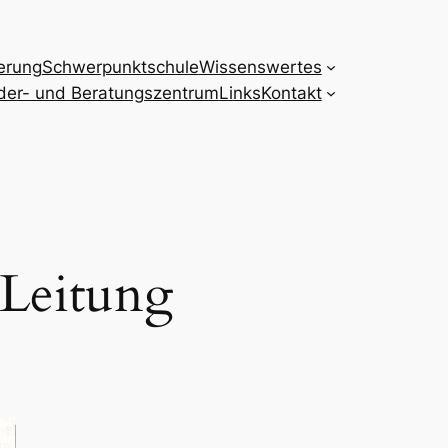
erung
Schwerpunktschule
Wissenswertes
der- und Beratungszentrum
Links
Kontakt
 Leitung