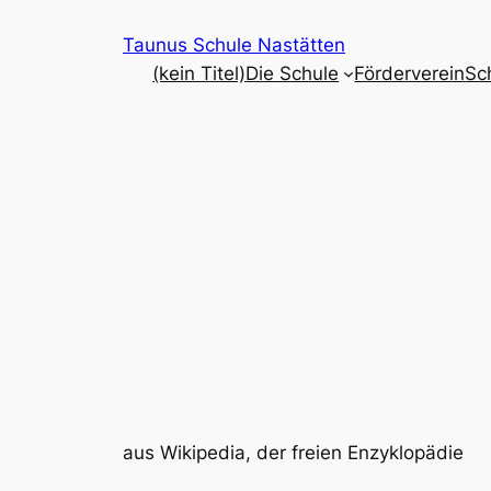
Zum
Taunus Schule Nastätten
Inhalt
(kein Titel)
Die Schule
Förderverein
Sc
springen
aus Wikipedia, der freien Enzyklopädie