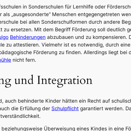
fsschulen
in
Sonderschulen für Lernhilfe
oder
Fördersch
 als „ausgesonderte“ Menschen entgegengetreten werde
rschule
bei allen Sonderschulformen durch andere Beg
t
zu ersetzen. Mit dem Begriff
Förderung
soll deutlich 
ulgo
Behinderungen
abzubauen und zu kompensieren. D
ule zu attestieren. Vielmehr ist es notwendig, durch ei
pädagogische Förderung zu finden. Allerdings liegt 
ühle
nicht fern.
ng und Integration
 auch behinderte Kinder hätten ein Recht auf schulisch
uch die Erfüllung der
Schulpflicht
garantiert werden. D
tverständlichkeit.
beziehungsweise Überweisung eines Kindes in eine Förd