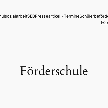
hulsozialarbeit
SEB
Presseartikel
Termine
Schülerbeförd
För
Förderschule