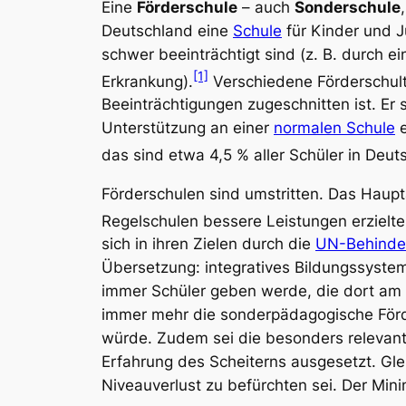
Eine
Förderschule
– auch
Sonderschule
Deutschland eine
Schule
für Kinder und J
schwer beeinträchtigt sind (z. B. durch e
[1]
Erkrankung).
Verschiedene Förderschul
Beeinträchtigungen zugeschnitten ist. Er
Unterstützung an einer
normalen Schule
e
das sind etwa 4,5 % aller Schüler in Deut
Förderschulen sind umstritten. Das Hauptar
Regelschulen bessere Leistungen erzielte
sich in ihren Zielen durch die
UN-Behinder
Übersetzung:
integratives Bildungssyste
immer Schüler geben werde, die dort am
immer mehr die sonderpädagogische Förd
würde. Zudem sei die besonders relevant
Erfahrung des Scheiterns ausgesetzt. Gle
Niveauverlust zu befürchten sei. Der Mini