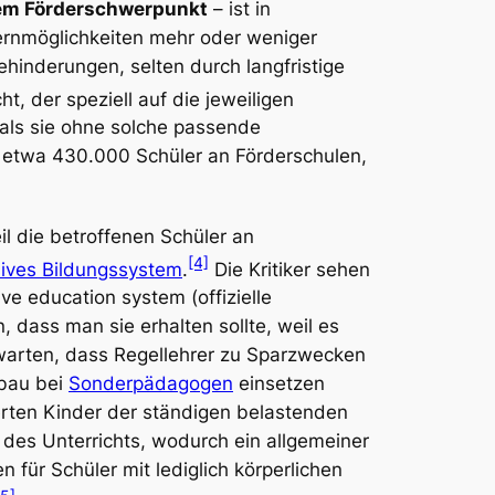
em Förderschwerpunkt
– ist in
Lernmöglichkeiten mehr oder weniger
hinderungen, selten durch langfristige
ht, der speziell auf die jeweiligen
 als sie ohne solche passende
 etwa 430.000 Schüler an Förderschulen,
eil die betroffenen Schüler an
[4]
sives Bildungssystem
.
Die Kritiker sehen
sive education system
(offizielle
, dass man sie erhalten sollte, weil es
warten, dass Regellehrer zu Sparzwecken
bbau bei
Sonderpädagogen
einsetzen
erten Kinder der ständigen belastenden
 des Unterrichts, wodurch ein allgemeiner
 für Schüler mit lediglich körperlichen