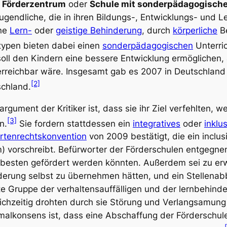
,
Förderzentrum
oder
Schule mit sonderpädagogisch
ugendliche, die in ihren Bildungs-, Entwicklungs- und 
ine
Lern-
oder
geistige Behinderung
, durch
körperliche
Be
typen bieten dabei einen
sonderpädagogischen
Unterric
 soll den Kindern eine bessere Entwicklung ermöglichen,
rreichbar wäre. Insgesamt gab es 2007 in Deutschland
[2]
schland.
gument der Kritiker ist, dass sie ihr Ziel verfehlten, w
[3]
n.
Sie fordern stattdessen ein
integratives
oder
inklu
tenrechtskonvention
von 2009 bestätigt, die ein
inclu
m
) vorschreibt. Befürworter der Förderschulen entgegnen
 besten gefördert werden könnten. Außerdem sei zu er
erung selbst zu übernehmen hätten, und ein Stellena
e Gruppe der verhaltensauffälligen und der lernbehind
ichzeitig drohten durch sie Störung und Verlangsamung
malkonsens ist, dass eine Abschaffung der Förderschulen